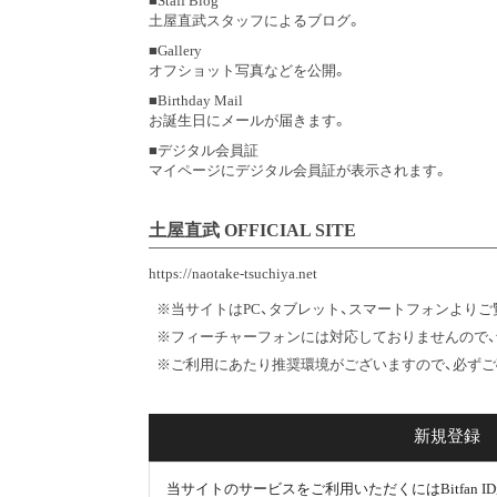
■Staff Blog
土屋直武スタッフによるブログ。
■Gallery
オフショット写真などを公開。
■​Birthday Mail
お誕生日にメールが届きます。
​■デジタル会員証
マイページにデジタル会員証が表示されます。
土屋直武 OFFICIAL SITE
https://naotake-tsuchiya.net
※当サイトはPC、タブレット、スマートフォンよりご
※フィーチャーフォンには対応しておりませんので、
※ご利用にあたり推奨環境がございますので、必ずご
新規登録
当サイトのサービスをご利用いただくにはBitfan 