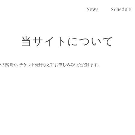
N
e
w
s
S
c
h
e
d
u
l
e
当サイトについて
ツの閲覧や、チケット先行などにお申し込みいただけます。