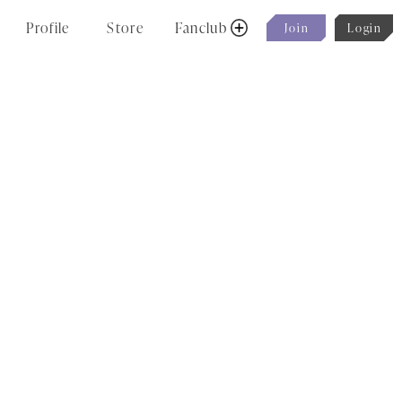
P
r
o
f
i
l
e
S
t
o
r
e
F
a
n
c
l
u
b
J
o
i
n
L
o
g
i
n