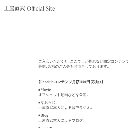
ご入会いただくと、ここでしか見れない限定コンテン
是非、皆様のご入会をお待ちしております。
【Fanclubコンテンツ月額 550円（税込）】
■Movie
オフショット動画などを公開。
■なおらじ
土屋直武本人による音声ラジオ。
■Blog
土屋直武本人によるブログ。