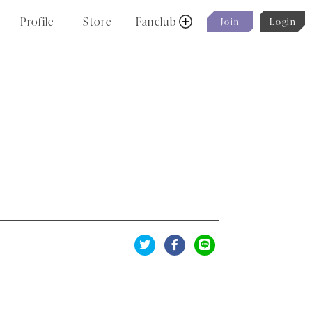
P
r
o
f
i
l
e
S
t
o
r
e
F
a
n
c
l
u
b
J
o
i
n
L
o
g
i
n