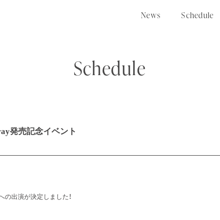
N
e
w
s
S
c
h
e
d
u
l
e
Schedule
-ray発売記念イベント
ントへの出演が決定しました！