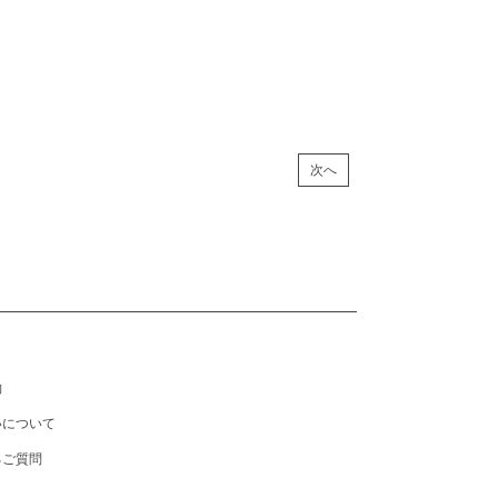
次へ
約
いについて
るご質問