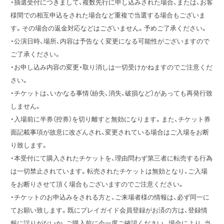
・抽選受付につきまして、複数先行に申し込みされた場合、または、お客
様間での相互申込をされた場合など重複で当選する場合もございま
す。その場合の返金対応などはございません。予めご了承ください。
・公演日時、場所、内容は予告なく変更になる可能性がございますので
ご了承ください。
・お申し込み内容の変更・取り消しは一切受けかねますのでご注意くだ
さい。
・チケットは、いかなる事情（紛失、消失、破損など）があっても再発行致
しません。
・入場前に半券（控券）を切り離すと無効になります。また、チケット券
面記載事項が故意に改ざんされ、変更されている場合はご入場をお断
り致します。
・本受付にて購入されたチケットを、理由問わず第三者に転売する行為
は一切禁止されています。転売されたチケットは無効となり、ご入場
をお断りさせて頂く場合もございますのでご注意ください。
・チケットのお申込みをされる方と、ご来場者様の情報は、必ず同一に
てお願い致します。既にプレイガイド会員登録がお済の方は、登録情
報に誤りがないか、ご購入前に今一度ご確認ください。場合により、当