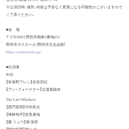
※公演日時、場所、内容は予告なく変更になる可能性がございますので
ご了承ください。
■会 場
〒278-0003 野田市鶴奉5番地の1
野田市ガスホール（野田市文化会館）
https://noda-bunka.jp/
■出演者
BAE
【朱雀野アレン】佐奈宏紀
【アン・フォークナー】立道梨緒奈
The Cat's Whiskers
【西門直明】竹内良太
【神林匋平】安里勇哉
【棗 リュウ】堀 海登