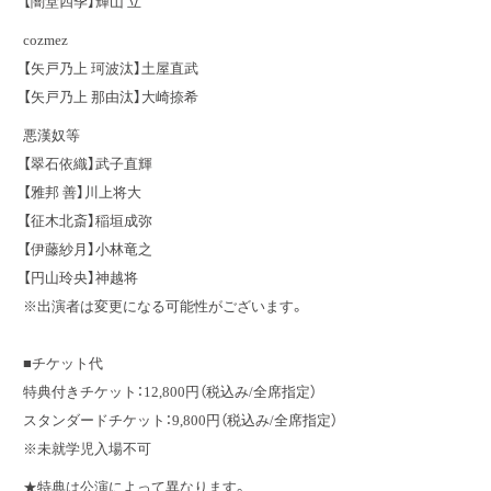
【闇堂四季】輝山 立
cozmez
【矢戸乃上 珂波汰】土屋直武
【矢戸乃上 那由汰】大崎捺希
悪漢奴等
【翠石依織】武子直輝
【雅邦 善】川上将大
【征木北斎】稲垣成弥
【伊藤紗月】小林竜之
【円山玲央】神越将
※出演者は変更になる可能性がございます。
■チケット代
特典付きチケット：12,800円（税込み/全席指定）
スタンダードチケット：9,800円（税込み/全席指定）
※未就学児入場不可
★特典は公演によって異なります。