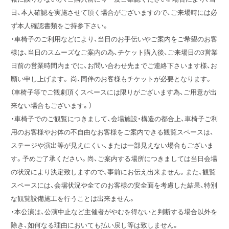
日、本人確認を実施させて頂く場合がございますので、ご来場時には必
ず本人確認書類をご持参下さい。
・車椅子のご利用などにより、当日のお手伝いやご案内をご希望のお客
様は、当日のスムーズなご案内の為、チケット購入後、ご来場日の3営業
日前の営業時間内までに、お問い合わせ先までご連絡下さいます様、お
願い申し上げます。 尚、同伴のお客様もチケットが必要となります。
（車椅子等でご観劇頂くスペースには限りがございます為、ご用意が出
来ない場合もございます。）
・車椅子でのご観覧につきまして、会場施設・構造の都合上、車椅子ご利
用のお客様やお体の不自由なお客様をご案内できる観覧スペースは、
ステージや演出等が見えにくい、または一部見えない場合もございま
す。予めご了承ください。尚、ご案内する場所につきましては当日会場
の状況により決定致しますので、事前にお伝え出来ません。また、観覧
スペースには、会場状況や全てのお客様の安全面を考慮した結果、特別
な観覧設備施工を行うことは出来ません。
・本公演は、公演中止など主催者がやむを得ないと判断する場合以外を
除き、如何なる理由においても払い戻し等は致しません。