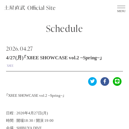
Schedule
2026.
04.27
4/27(月)「X8EE SHOWCASE vol.2 ~Spring~」
X8EE
「X8EE SHOWCASE vol.2 ~Spring~」
日程 : 2026年4月27日(月)
時間 : 開場18:30 / 開演 19:00
会場 : SHIBUYA DIVE