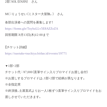
2部：SOL（ENJIN） さん
MC：りょうせい（ミスター大冒険。） さん
各部出演者への質問を募集します！
https://forms.gle/TnybzLLv5E8AZZoZA
回答期限：8月13日(木)12:00まで
【チケット詳細】
https://naotake-tsuchiya.bitfan.id/events/19771
▼1部・2部
チケット代 ： ¥7,000（直筆サイン入りブロマイドお渡し会付）
※お渡しするブロマイドは、1部・2部で絵柄が異なります。
※全指定席
※終演後、土屋直武よりお一人1枚ずつ直筆サイン入りブロマイドをお
渡しさせていただきます。