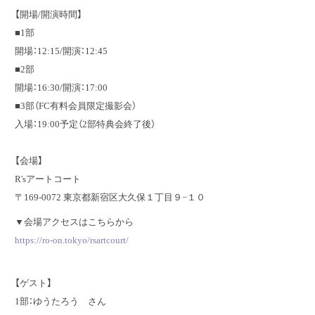
【開場/開演時間】
■1部
開場：12:15/開演：12:45
■2部
開場：16:30/開演：17:00
■3部（FC有料会員限定撮影会）
入場：19:00予定（2部特典会終了後）
【会場】
R'sアートコート
〒169-0072 東京都新宿区大久保１丁目９−１０
▼会場アクセスはこちらから
https://ro-on.tokyo/rsartcourt/
【ゲスト】
1部：ゆうたろう さん