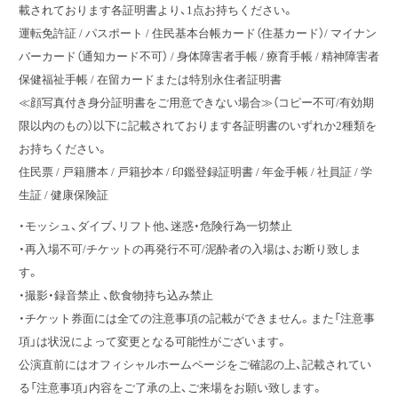
載されております各証明書より、1点お持ちください。
運転免許証 / パスポート / 住民基本台帳カード（住基カード）/ マイナン
バーカード（通知カード不可） / 身体障害者手帳 / 療育手帳 / 精神障害者
保健福祉手帳 / 在留カードまたは特別永住者証明書
≪顔写真付き身分証明書をご用意できない場合≫（コピー不可/有効期
限以内のもの）以下に記載されております各証明書のいずれか2種類を
お持ちください。
住民票 / 戸籍謄本 / 戸籍抄本 / 印鑑登録証明書 / 年金手帳 / 社員証 / 学
生証 / 健康保険証
・モッシュ、ダイブ、リフト他、迷惑・危険行為一切禁止
・再入場不可/チケットの再発行不可/泥酔者の入場は、お断り致しま
す。
・撮影・録音禁止 、飲食物持ち込み禁止
・チケット券面には全ての注意事項の記載ができません。また「注意事
項」は状況によって変更となる可能性がございます。
公演直前にはオフィシャルホームページをご確認の上、記載されてい
る「注意事項」内容をご了承の上、ご来場をお願い致します。