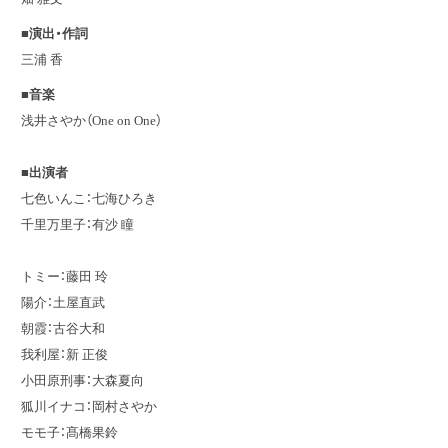
■演出・作詞
三浦 香
■音楽
浅井さやか（One on One）
■出演者
七色いんこ：七海ひろき
千里万里子：有沙 瞳
トミー：藤田 玲
陽介：土屋直武
朝霞：古谷大和
我利屋：新 正俊
小田原刑事：大森夏向
狐川イナコ：岡村さやか
モモ子：髙橋果鈴