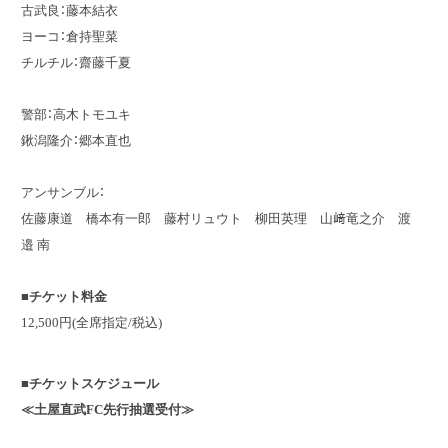
古武良：藤本結衣
ヨーコ：倉持聖菜
チルチル：齋藤千夏
警部：高木トモユキ
鍬潟隆介：郷本直也
アンサンブル：
佐藤康道 橋本有一郎 藤村リュウト 柳田英理 山﨑竜之介 渡
邉 南
■チケット料金
12,500円(全席指定/税込)
■チケットスケジュール
≪土屋直武FC先行抽選受付≫