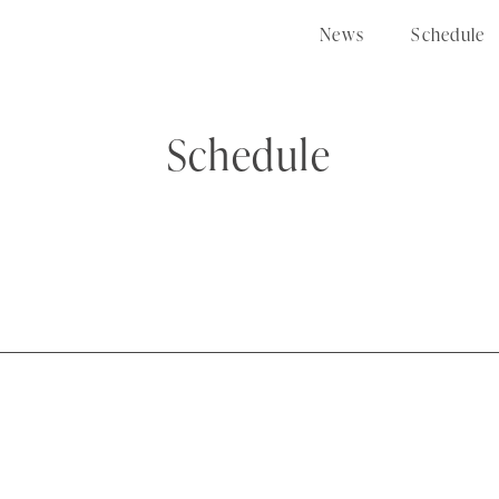
N
e
w
s
S
c
h
e
d
u
l
e
Schedule