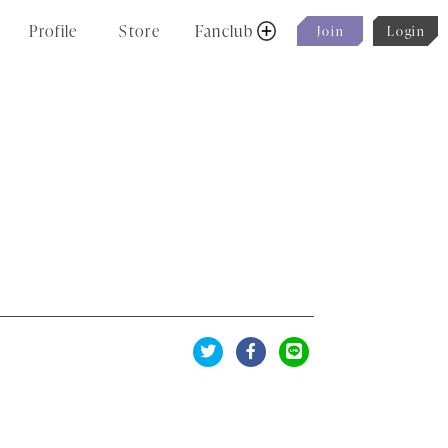
P
r
o
f
i
l
e
S
t
o
r
e
F
a
n
c
l
u
b
J
o
i
n
L
o
g
i
n