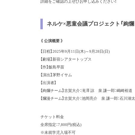
詳細をご確認の上ぜひお申し込みください！
ネルケ×悪童会議プロジェクト「絢爛
《 公演概要 》
【日程】2025年9月11日(木)～9月28日(日)
【劇場】新宿シアタートップス
【作】飯島早苗
【演出】茅野イサム
【出演者】
【絢爛チーム】古賀大介：滝澤 諒 泉 謙一郎：嶋崎裕道
【爛漫チーム】古賀大介：池岡亮介 泉 謙一郎：
チケット料金
全席指定：7,800円(税込)
※未就学児入場不可