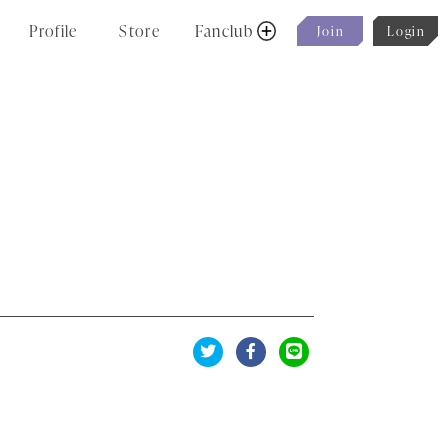
P
r
o
f
i
l
e
S
t
o
r
e
F
a
n
c
l
u
b
J
o
i
n
L
o
g
i
n