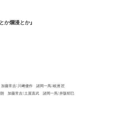
とか爛漫とか」
 加藤常吉：川﨑優作 諸岡一馬：岐洲 匠
石川湖太朗 加藤常吉：土屋直武 諸岡一馬：井阪郁巳