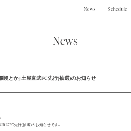
N
e
w
s
S
c
h
e
d
u
l
e
News
漫とか」土屋直武FC先行(抽選)のお知らせ
。
直武FC先行(抽選)のお知らせです。