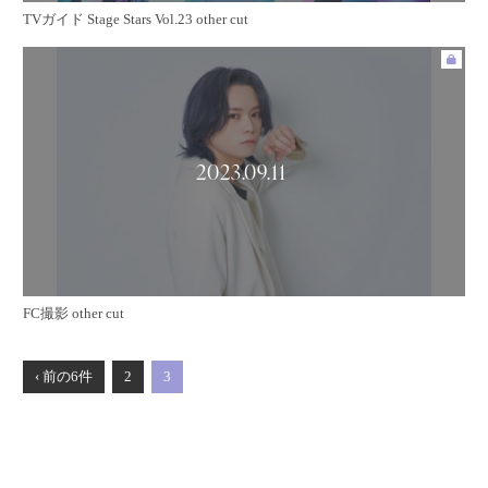
TVガイド Stage Stars Vol.23 other cut
2023.09.11
FC撮影 other cut
‹ 前の6件
2
3